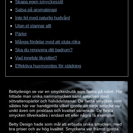
Skapa egen smyckesstil
Satsa på aromaterapi
Inte fel med naturlig hudvård
Utan el stannar allt
Pärlor
Många fördelar med att sluta röka
Ska du renovera ditt badrum?
Vad innebär likviditet?
Effektiva husmorstips för städning
Bettydesign.se var en smyckesbutik som fanns på nätet. Här
hittade man unika namnsmycken samt smycken med
sötvattenspärlor och halvädelstenar. De flesta smycken som
såldes här var handgjorda vilket gjorde att varje smycke var
unikt även om prisklass och kvalitet varierade. De flesta
smycken tillverkades i endast ett eller några få exemplar.
Betty Design hade som mål att erbjuda unika smycken, med
bra priser och av hög kvalitet. Smyckena var främst gjorda