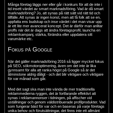
Många företag läggs ner eller går i konkurs för att de inte i
tid insett värdet av smart marknadsföring. Vad är då smart
marknadsföring? Jo, att synas på rätt sätt vid rätt tid och
tillfälle. Att synas är ingen konst, men att få folk att se en,
uppfatta ens budskap och inse värdet i det man visar upp
är ett lite mer avancerat koncept. Det är därför man anlitar
proffs när det är dags att ändra företagsprofil, launcha en
reklamkampanj, stärka, förändra eller uppdatera sitt
varumärke etc.
Fokus på Google
När det gäller marknadsföring 2016 så ligger mycket fokus
på SEO, sökmotoroptimering, även om det inte är lika
gynnsamt för alla att ranka högst på Google så är det
åtminstone aldrig dåligt - och det blir viktigare och viktigare
för var månad som går.
Med det sagt ska man inte vända de mer traditionella
reklammedierna ryggen, det är fortfarande effektivt att
synas i reklamannonser i tidningen, på affischer vid
uställningar och genom väldistribuerade profilprodukter. Vad
som fungerar bäst för var och en baseras på varje företags
unika behov och förutsättningar, det finns inte ett allmänt